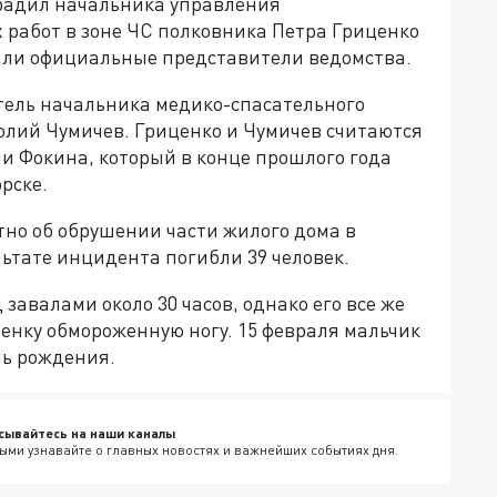
радил начальника управления
работ в зоне ЧС полковника Петра Гриценко
щили официальные представители ведомства.
тель начальника медико-спасательного
лий Чумичев. Гриценко и Чумичев считаются
и Фокина, который в конце прошлого года
рске.
стно об обрушении части жилого дома в
льтате инцидента погибли 39 человек.
завалами около 30 часов, однако его все же
енку обмороженную ногу. 15 февраля мальчик
нь рождения.
сывайтесь на наши каналы
ыми узнавайте о главных новостях и важнейших событиях дня.