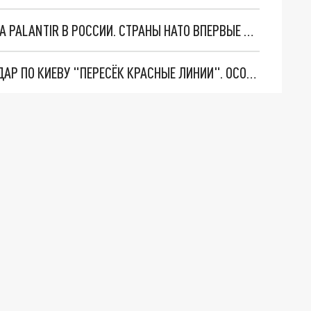
"ОЧЕНЬ ПЛОХИЕ НОВОСТИ": БОЛЬШАЯ ОШИБКА PALANTIR В РОССИИ. СТРАНЫ НАТО ВПЕРВЫЕ ЗА СВО ОСТАНОВИЛИ ПОСТАВКИ ОРУЖИЯ. ВСУ ТЕРЯЮТ ПРИГРАНИЧЬЕ?
"ТЕРПЕНИЕ ПУТИНА ЛОПНУЛО". РЕКОРДНЫЙ УДАР ПО КИЕВУ "ПЕРЕСЁК КРАСНЫЕ ЛИНИИ". ОСОБЫЕ СПЕЦЫ КНДР НА ЛБС? ТАЙНЫЕ ПЕРЕГОВОРЫ ЕВРОПЫ И МОСКВЫ