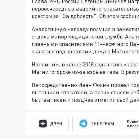
Глава МЧС России Евгений Зиничев наг
первоочередных аварийно-спасательных 
крестом за "За доблесть". Об этом сооб
Аналогичную награду получил и замести
отдела майор медицинской службы Анато
главными спасителями 11-месячного Ван
оказался под завалами дома в Магнитого
Напомним, в конце 2018 года стало изве
Магнитогорске из-за взрыва газа. В резу
Непосредственно Иван Фокин провел под 
вытащили спасатели, а врачи спасли реб
был выписан и позднее отметил свой де
Подпи
ДЗЕН
ТЕЛЕГРАМ
и перв