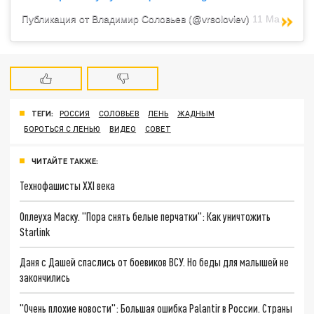
Публикация от Владимир Соловьев (@vrsoloviev)
11 Мар 2019 в 12:51 PDT
ТЕГИ:
РОССИЯ
СОЛОВЬЕВ
ЛЕНЬ
ЖАДНЫМ
БОРОТЬСЯ С ЛЕНЬЮ
ВИДЕО
СОВЕТ
ЧИТАЙТЕ ТАКЖЕ:
Технофашисты XXI века
Оплеуха Маску. "Пора снять белые перчатки": Как уничтожить
Starlink
Даня с Дашей спаслись от боевиков ВСУ. Но беды для малышей не
закончились
"Очень плохие новости": Большая ошибка Palantir в России. Страны