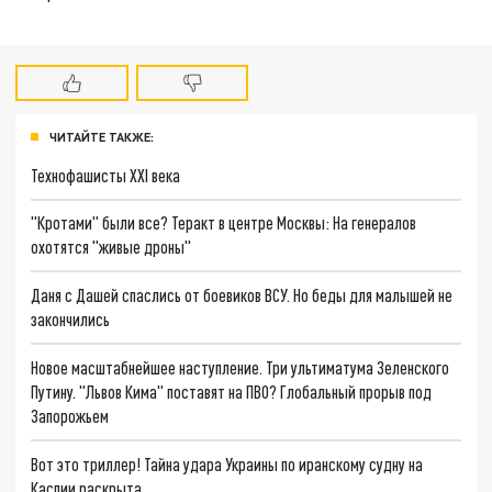
ЧИТАЙТЕ ТАКЖЕ:
Технофашисты XXI века
"Кротами" были все? Теракт в центре Москвы: На генералов
охотятся "живые дроны"
Даня с Дашей спаслись от боевиков ВСУ. Но беды для малышей не
закончились
Новое масштабнейшее наступление. Три ультиматума Зеленского
Путину. "Львов Кима" поставят на ПВО? Глобальный прорыв под
Запорожьем
Вот это триллер! Тайна удара Украины по иранскому судну на
Каспии раскрыта