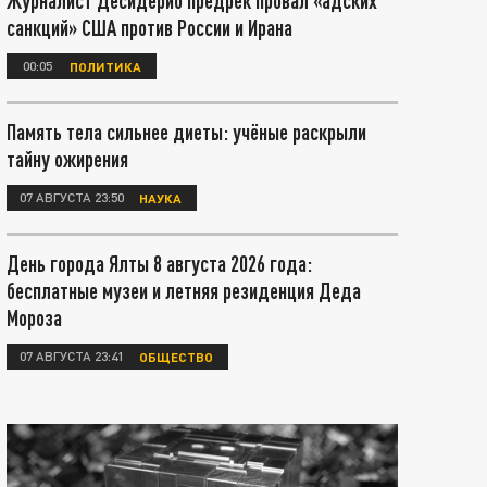
Журналист Десидерио предрёк провал «адских
санкций» США против России и Ирана
00:05
ПОЛИТИКА
Память тела сильнее диеты: учёные раскрыли
тайну ожирения
07 АВГУСТА 23:50
НАУКА
День города Ялты 8 августа 2026 года:
бесплатные музеи и летняя резиденция Деда
Мороза
07 АВГУСТА 23:41
ОБЩЕСТВО