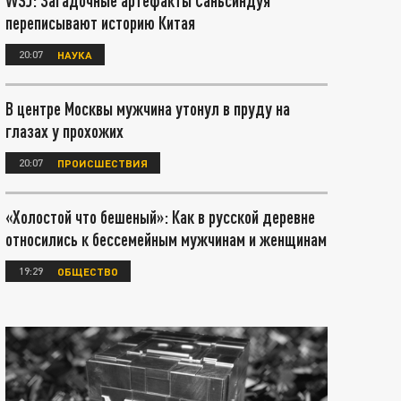
WSJ: Загадочные артефакты Саньсиндуя
переписывают историю Китая
20:07
НАУКА
В центре Москвы мужчина утонул в пруду на
глазах у прохожих
20:07
ПРОИСШЕСТВИЯ
«Холостой что бешеный»: Как в русской деревне
относились к бессемейным мужчинам и женщинам
19:29
ОБЩЕСТВО