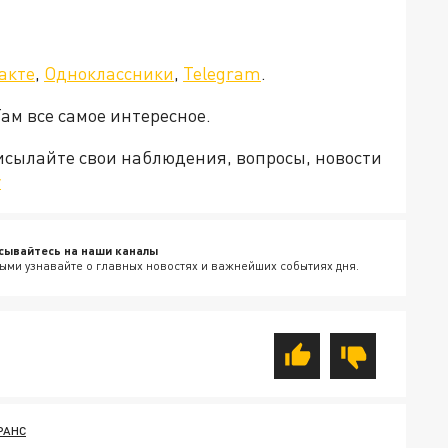
акте
,
Одноклассники
,
Telegram
.
Там все самое интересное.
рисылайте свои наблюдения, вопросы, новости
v
сывайтесь на наши каналы
ыми узнавайте о главных новостях и важнейших событиях дня.
РАНС