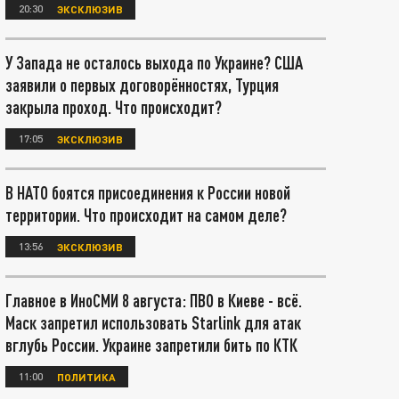
20:30
ЭКСКЛЮЗИВ
У Запада не осталось выхода по Украине? США
заявили о первых договорённостях, Турция
закрыла проход. Что происходит?
17:05
ЭКСКЛЮЗИВ
В НАТО боятся присоединения к России новой
территории. Что происходит на самом деле?
13:56
ЭКСКЛЮЗИВ
Главное в ИноСМИ 8 августа: ПВО в Киеве - всё.
Маск запретил использовать Starlink для атак
вглубь России. Украине запретили бить по КТК
11:00
ПОЛИТИКА