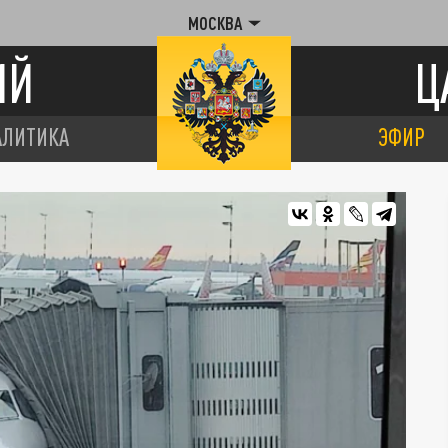
МОСКВА
ИЙ
Ц
АЛИТИКА
ЭФИР