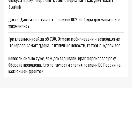
Оплеуха Маску. "Пора снять белые перчатки": Как уничтожить
Starlink
Даня с Дашей спаслись от боевиков ВСУ. Но беды для малышей не
закончились
Три главных инсайда об СВО. Отмена мобилизации и возвращение
"генерала Армагеддона"? Отличные новости, которые ждали все
Новости сильно хуже, чем докладывали. Враг форсировал реку.
Оборона провалена. Кто по глупости спалил позиции ВС России на
важнейшем фронте?