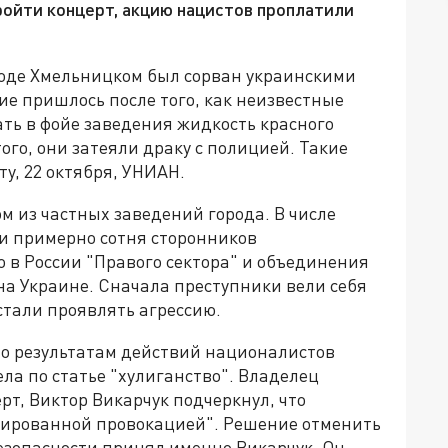
ойти концерт, акцию нацистов проплатили
роде Хмельницком был сорван украинскими
е пришлось после того, как неизвестные
ть в фойе заведения жидкость красного
ого, они затеяли драку с полицией. Такие
у, 22 октября, УНИАН.
 из частных заведений города. В числе
и примерно сотня сторонников
 в России "Правого сектора" и объединения
на Украине. Сначала преступники вели себя
 стали проявлять агрессию.
о результатам действий националистов
ла по статье "хулиганство". Владелец
рт, Виктор Викарчук подчеркнул, что
нированной провокацией". Решение отменить
езопасности принял именно Викарчук. Он