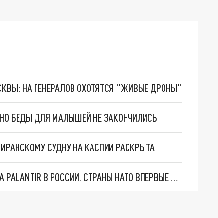
ОСКВЫ: НА ГЕНЕРАЛОВ ОХОТЯТСЯ "ЖИВЫЕ ДРОНЫ"
. НО БЕДЫ ДЛЯ МАЛЫШЕЙ НЕ ЗАКОНЧИЛИСЬ
О ИРАНСКОМУ СУДНУ НА КАСПИИ РАСКРЫТА
"ОЧЕНЬ ПЛОХИЕ НОВОСТИ": БОЛЬШАЯ ОШИБКА PALANTIR В РОССИИ. СТРАНЫ НАТО ВПЕРВЫЕ ЗА СВО ОСТАНОВИЛИ ПОСТАВКИ ОРУЖИЯ. ВСУ ТЕРЯЮТ ПРИГРАНИЧЬЕ?