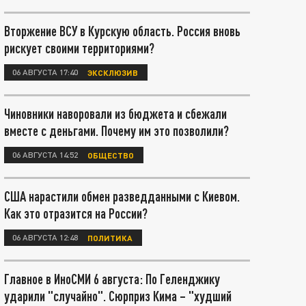
Вторжение ВСУ в Курскую область. Россия вновь
рискует своими территориями?
06 АВГУСТА 17:40
ЭКСКЛЮЗИВ
Чиновники наворовали из бюджета и сбежали
вместе с деньгами. Почему им это позволили?
06 АВГУСТА 14:52
ОБЩЕСТВО
США нарастили обмен разведданными с Киевом.
Как это отразится на России?
06 АВГУСТА 12:48
ПОЛИТИКА
Главное в ИноСМИ 6 августа: По Геленджику
ударили "случайно". Сюрприз Кима – "худший