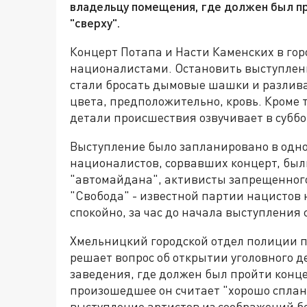
владельцу помещения, где должен был пр
"сверху".
Концерт Потапа и Насти Каменских в го
националистами. Остановить выступлени
стали бросать дымовые шашки и разлива
цвета, предположительно, кровь. Кроме т
детали происшествия озвучивает в суббот
Выступление было запланировано в одном
националистов, сорвавших концерт, был
"автомайдана", активисты запрещенного
"Свобода" - известной партии нацистов 
спокойно, за час до начала выступления
Хмельницкий городской отдел полиции п
решает вопрос об открытии уголовного де
заведения, где должен был пройти конце
произошедшее он считает "хорошо спла
выступление артистов из соображений б