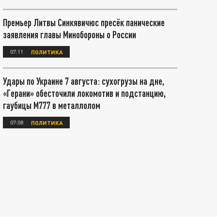
Премьер Литвы Синкявичюс пресёк панические
заявления главы Минобороны о России
07:11
ПОЛИТИКА
Удары по Украине 7 августа: сухогрузы на дне,
«Герани» обесточили локомотив и подстанцию,
гаубицы М777 в металлолом
07:08
ПОЛИТИКА