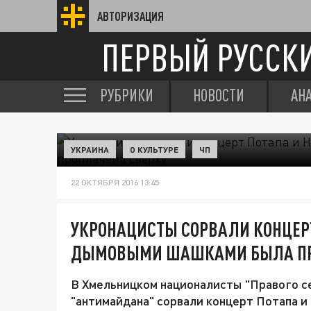
АВТОРИЗАЦИЯ
ПЕРВЫЙ РУССК
РУБРИКИ
НОВОСТИ
АН
УКРАИНА
О КУЛЬТУРЕ
ЧП
22 ОКТЯБРЯ 2016 13:45
УКРОНАЦИСТЫ СОРВАЛИ КОНЦЕРТ 
ДЫМОВЫМИ ШАШКАМИ БЫЛА ПР
В Хмельницком националисты "Правого се
"антимайдана" сорвали концерт Потапа и 