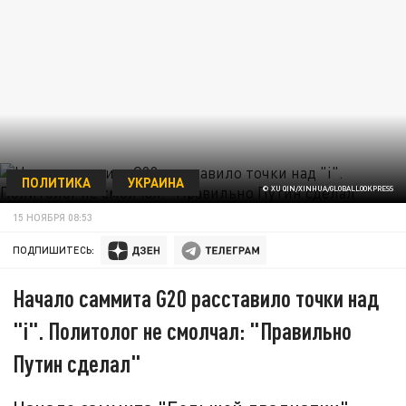
ПОЛИТИКА
УКРАИНА
© XU QIN/XINHUA/GLOBALLOOKPRESS
15 НОЯБРЯ 08:53
ПОДПИШИТЕСЬ:
Начало саммита G20 расставило точки над
"i". Политолог не смолчал: "Правильно
Путин сделал"