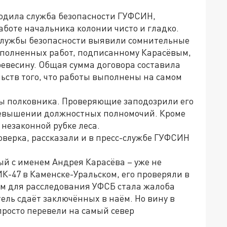
водила служба безопасности ГУФСИН,
аботе начальника колонии чисто и гладко.
 службы безопасности выявили сомнительные
выполненных работ, подписанному Карасёвым,
ревесину. Общая сумма договора составила
ьств того, что работы выполнены на самом
ты полковника. Проверяющие заподозрили его
ревышении должностных полномочий. Кроме
 незаконной рубке леса.
роверка, рассказали и в пресс-службе ГУФСИН
й с именем Андрея Карасёва – уже не
 ИК-47 в Каменске-Уральском, его проверяли в
ом для расследования УФСБ стала жалоба
ель сдаёт заключённых в наём. Но вину в
просто перевели на самый север