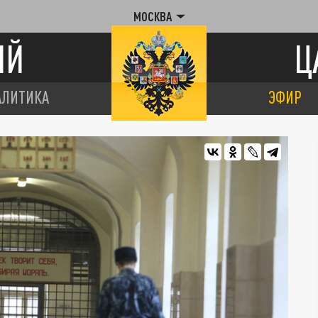
МОСКВА
ИЙ
Ц
АЛИТИКА
ЭФИР