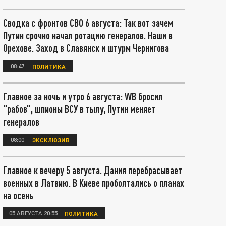
Сводка с фронтов СВО 6 августа: Так вот зачем
Путин срочно начал ротацию генералов. Наши в
Орехове. Заход в Славянск и штурм Чернигова
08:47
ПОЛИТИКА
Главное за ночь и утро 6 августа: WB бросил
"рабов", шпионы ВСУ в тылу, Путин меняет
генералов
08:00
ЭКСКЛЮЗИВ
Главное к вечеру 5 августа. Дания перебрасывает
военных в Латвию. В Киеве проболтались о планах
на осень
05 АВГУСТА 20:55
ПОЛИТИКА