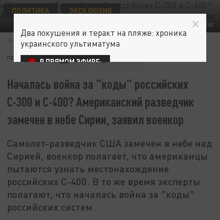
ПОЛИТИКА
ЭКСКЛЮЗИВ
ФОТО: ЦАРЬГРАД
Два покушения и теракт на пляже: хроника
26 ФЕВРАЛЯ 15:23
украинского ультиматума
ПОДПИШИТЕСЬ:
В ПРЯМОМ ЭФИРЕ:
Началась война за "коды" российских
С-300 и С-400? Американский разведчик
замечен в небе Сирии, заявил военкор
Самолет-разведчик США замечен в небе над
Сирией, военкор полагает, что американцы
пытаются узнать местонахождение
российских С-400. В то же время эксперты
полагают, что началась война за "коды"
российских систем.