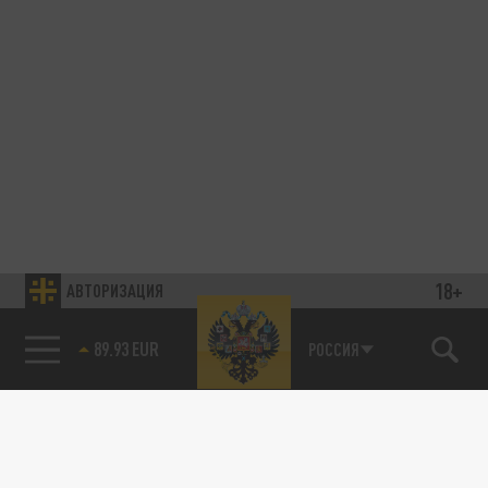
18+
АВТОРИЗАЦИЯ
89.93 EUR
РОССИЯ