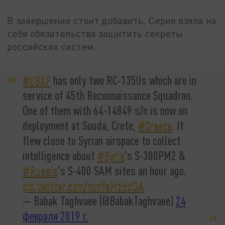
В завершение стоит добавить, Сирия взяла на
себя обязательства защитить секреты
российских систем.
#USAF
has only two RC-135Us which are in
service of 45th Reconnaissance Squadron.
One of them with 64-14849 s/n is now on
deployment at Souda, Crete,
#Greece
. It
flew close to Syrian airspace to collect
intelligence about
#Syria
's S-300PM2 &
#Russia
's S-400 SAM sites an hour ago.
pic.twitter.com/mmYsMzHdOA
— Babak Taghvaee (@BabakTaghvaee)
24
февраля 2019 г.