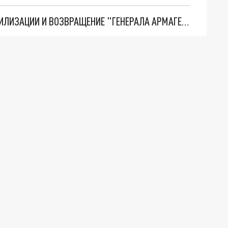
ТРИ ГЛАВНЫХ ИНСАЙДА ОБ СВО. ОТМЕНА МОБИЛИЗАЦИИ И ВОЗВРАЩЕНИЕ "ГЕНЕРАЛА АРМАГЕДДОНА"? ОТЛИЧНЫЕ НОВОСТИ, КОТОРЫЕ ЖДАЛИ ВСЕ