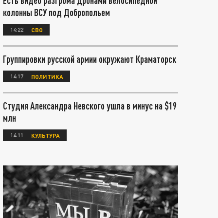
Есть видео разгрома дронами велосипедной
колонны ВСУ под Добропольем
14:22
СВО
Группировки русской армии окружают Краматорск
14:17
ПОЛИТИКА
Студия Александра Невского ушла в минус на $19
млн
14:11
КУЛЬТУРА