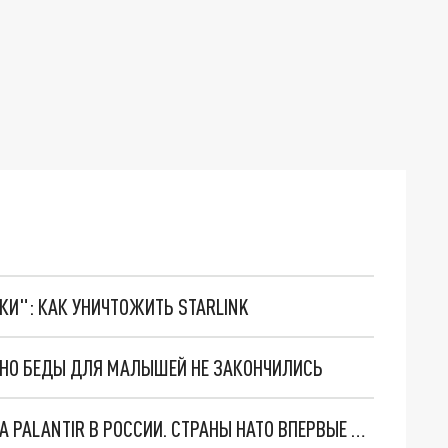
ТКИ": КАК УНИЧТОЖИТЬ STARLINK
. НО БЕДЫ ДЛЯ МАЛЫШЕЙ НЕ ЗАКОНЧИЛИСЬ
"ОЧЕНЬ ПЛОХИЕ НОВОСТИ": БОЛЬШАЯ ОШИБКА PALANTIR В РОССИИ. СТРАНЫ НАТО ВПЕРВЫЕ ЗА СВО ОСТАНОВИЛИ ПОСТАВКИ ОРУЖИЯ. ВСУ ТЕРЯЮТ ПРИГРАНИЧЬЕ?