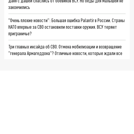
Даня с Дашей спаслись от боевиков ВСУ. Но беды для малышей не
закончились
"Очень плохие новости": Большая ошибка Palantir в России. Страны
НАТО впервые за СВО остановили поставки оружия. ВСУ теряют
приграничье?
Три главных инсайда об СВО. Отмена мобилизации и возвращение
"генерала Армагеддона"? Отличные новости, которые ждали все