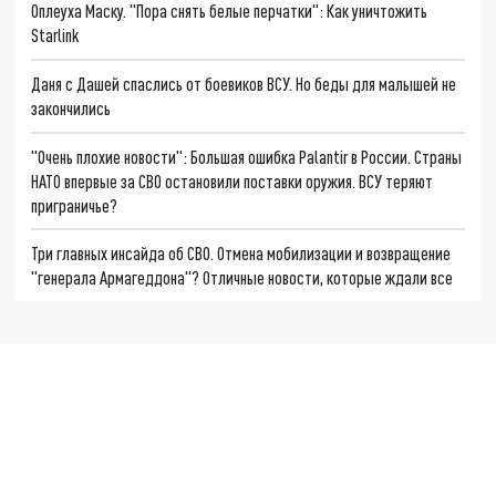
Оплеуха Маску. "Пора снять белые перчатки": Как уничтожить
Starlink
Даня с Дашей спаслись от боевиков ВСУ. Но беды для малышей не
закончились
"Очень плохие новости": Большая ошибка Palantir в России. Страны
НАТО впервые за СВО остановили поставки оружия. ВСУ теряют
приграничье?
Три главных инсайда об СВО. Отмена мобилизации и возвращение
"генерала Армагеддона"? Отличные новости, которые ждали все