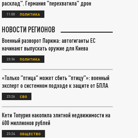
расклад". Германия "перехватила" дрон
11:00
ПОЛИТИКА
НОВОСТИ РЕГИОНОВ
Военный разворот Парижа: автогиганты ЕС
начинают выпускать оружие для Киева
23:36
ПОЛИТИКА
«Только "птица" может сбить "птицу"»: военный
эксперт о системном подходе к защите от БПЛА
23:26
СВО
Кети Топурия накопила элитной недвижимости на
600 миллионов рублей
23:24
ОБЩЕСТВО