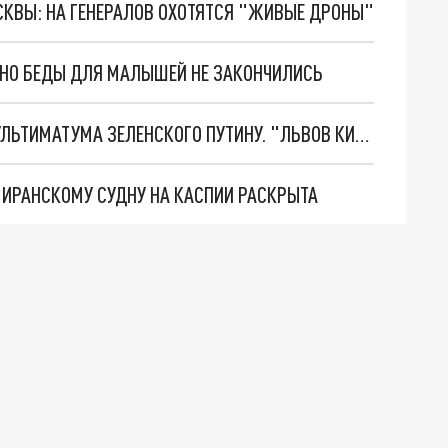
ОСКВЫ: НА ГЕНЕРАЛОВ ОХОТЯТСЯ "ЖИВЫЕ ДРОНЫ"
. НО БЕДЫ ДЛЯ МАЛЫШЕЙ НЕ ЗАКОНЧИЛИСЬ
НОВОЕ МАСШТАБНЕЙШЕЕ НАСТУПЛЕНИЕ. ТРИ УЛЬТИМАТУМА ЗЕЛЕНСКОГО ПУТИНУ. "ЛЬВОВ КИМА" ПОСТАВЯТ НА ПВО? ГЛОБАЛЬНЫЙ ПРОРЫВ ПОД ЗАПОРОЖЬЕМ
О ИРАНСКОМУ СУДНУ НА КАСПИИ РАСКРЫТА