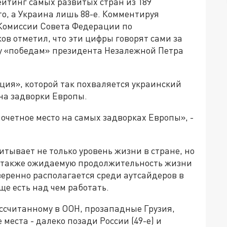
йтинг самых развитых стран из 189
сто, а Украина лишь 88-е. Комментируя
Комиссии Совета Федерации по
в отметил, что эти цифры говорят сами за
ну «победам» президента Незалежной Петра
ция», которой так похваляется украинский
 на задворки Европы.
почетное место на самых задворках Европы», -
итывает не только уровень жизни в стране, но
а также ожидаемую продолжительность жизни
уверенно располагается среди аутсайдеров в
ще есть над чем работать.
ассчитанному в ООН, прозападные Грузия,
 места - далеко позади России (49-е) и