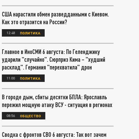
США нарастили обмен разведданными с Киевом.
Как это отразится на России?
12:48
ПОЛИТИКА
Главное в ИноСМИ 6 августа: По Геленджику
ударили "случайно". Сюрприз Кима – "худший
расклад". Германия "перехватила" дрон
11:00
ПОЛИТИКА
В городе дым, сбиты десятки БПЛА: Ярославль
пережил мощную атаку ВСУ - ситуация в регионах
08:56
ОБЩЕСТВО
Сводка с фронтов СВО 6 августа: Так вот зачем