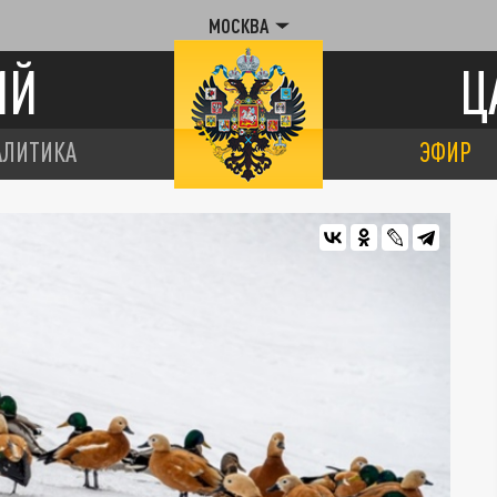
МОСКВА
ИЙ
Ц
АЛИТИКА
ЭФИР