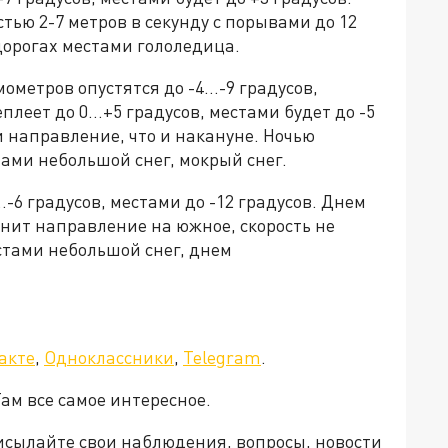
стью 2-7 метров в секунду с порывами до 12
 дорогах местами гололедица.
мометров опустятся до -4…-9 градусов,
еплеет до 0…+5 градусов, местами будет до -5
 и направление, что и накануне. Ночью
ами небольшой снег, мокрый снег.
…-6 градусов, местами до -12 градусов. Днем
енит направление на южное, скорость не
естами небольшой снег, днем
акте
,
Одноклассники
,
Telegram
.
Там все самое интересное.
рисылайте свои наблюдения, вопросы, новости