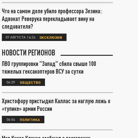
Что на самом деле убило профессора Зезина:
Адвокат Реверука перекладывает вину на
следователя?
07 АВГУСТА 14:24
ЭКСКЛЮЗИВ
НОВОСТИ РЕГИОНОВ
ПВО группировки "Запад" сбила свыше 100
тяжелых гексакоптеров ВСУ за сутки
06:29
ОБЩЕСТВО
Христофору пристыдил Каллас за наглую ложь о
«тупике» армии России
06:04
ПОЛИТИКА