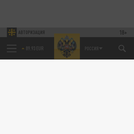
18+
АВТОРИЗАЦИЯ
89.93 EUR
РОССИЯ