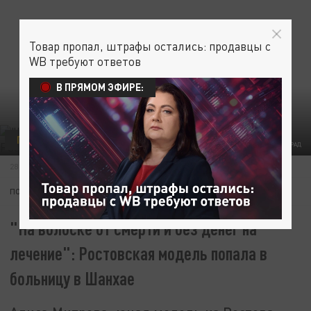
Товар пропал, штрафы остались: продавцы с
WB требуют ответов
В ПРЯМОМ ЭФИРЕ:
ПРОИСШЕСТВИЯ
ФОТО: ЦАРЬГРАД
28 МАРТА 22:03
ПОДПИШИТЕСЬ:
"На волоске от смерти и без денег на
лечение": Ростовская модель попала в
больницу в Шанхае