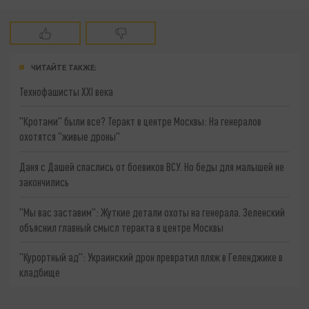
ЧИТАЙТЕ ТАКЖЕ:
Технофашисты XXI века
"Кротами" были все? Теракт в центре Москвы: На генералов
охотятся "живые дроны"
Даня с Дашей спаслись от боевиков ВСУ. Но беды для малышей не
закончились
"Мы вас заставим": Жуткие детали охоты на генерала. Зеленский
объяснил главный смысл теракта в центре Москвы
"Курортный ад": Украинский дрон превратил пляж в Геленджике в
кладбище