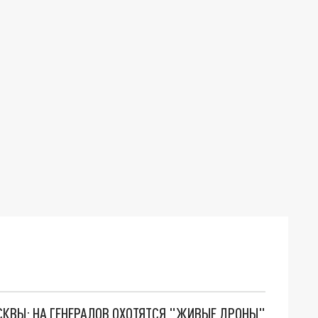
ОСКВЫ: НА ГЕНЕРАЛОВ ОХОТЯТСЯ "ЖИВЫЕ ДРОНЫ"