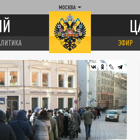
МОСКВА
ИЙ
Ц
АЛИТИКА
ЭФИР