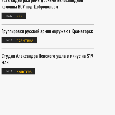
Есть видео разгрома дронами велосипедной
колонны ВСУ под Добропольем
14:22
СВО
Группировки русской армии окружают Краматорск
14:17
ПОЛИТИКА
Студия Александра Невского ушла в минус на $19
млн
14:11
КУЛЬТУРА