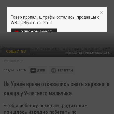
Товар пропал, штрафы остались: продавцы с
WB требуют ответов
В ПРЯМОМ ЭФИРЕ:
ОБЩЕСТВО
ФОТО: SIEGFRIED KRAMER/IMAGEBROKER.COM
07 ИЮНЯ 15:25
ПОДПИШИТЕСЬ:
На Урале врачи отказались снять заразного
клеща у 9-летнего мальчика
Чтобы ребенку помогли, родителям
пришлось изрядно побегать по