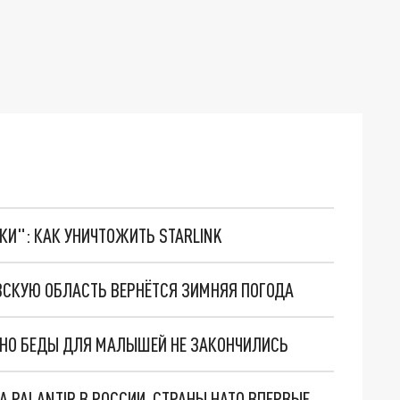
ТКИ": КАК УНИЧТОЖИТЬ STARLINK
ВСКУЮ ОБЛАСТЬ ВЕРНЁТСЯ ЗИМНЯЯ ПОГОДА
. НО БЕДЫ ДЛЯ МАЛЫШЕЙ НЕ ЗАКОНЧИЛИСЬ
"ОЧЕНЬ ПЛОХИЕ НОВОСТИ": БОЛЬШАЯ ОШИБКА PALANTIR В РОССИИ. СТРАНЫ НАТО ВПЕРВЫЕ ЗА СВО ОСТАНОВИЛИ ПОСТАВКИ ОРУЖИЯ. ВСУ ТЕРЯЮТ ПРИГРАНИЧЬЕ?