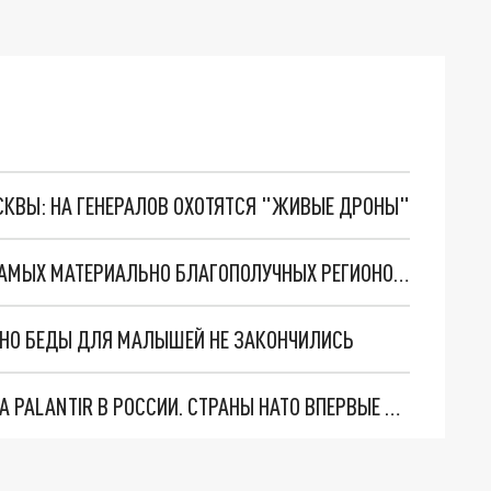
ОСКВЫ: НА ГЕНЕРАЛОВ ОХОТЯТСЯ "ЖИВЫЕ ДРОНЫ"
СВЕРДЛОВСКАЯ ОБЛАСТЬ СТАЛА ОДНИМ ИЗ САМЫХ МАТЕРИАЛЬНО БЛАГОПОЛУЧНЫХ РЕГИОНОВ РОССИИ
. НО БЕДЫ ДЛЯ МАЛЫШЕЙ НЕ ЗАКОНЧИЛИСЬ
"ОЧЕНЬ ПЛОХИЕ НОВОСТИ": БОЛЬШАЯ ОШИБКА PALANTIR В РОССИИ. СТРАНЫ НАТО ВПЕРВЫЕ ЗА СВО ОСТАНОВИЛИ ПОСТАВКИ ОРУЖИЯ. ВСУ ТЕРЯЮТ ПРИГРАНИЧЬЕ?