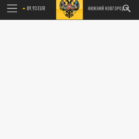
89.93 EUR
НИЖНИЙ НОВГОРОД
115093, г. Москва, переулок Партийный,
д.1, к.57, стр.3, эт.1, пом.I, ком.45
Тел.:
+7 (495) 374-77-73
info@tsargrad.tv
Адрес для пресс-релизов
press@tsargrad.tv