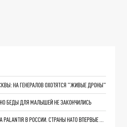
ОСКВЫ: НА ГЕНЕРАЛОВ ОХОТЯТСЯ "ЖИВЫЕ ДРОНЫ"
. НО БЕДЫ ДЛЯ МАЛЫШЕЙ НЕ ЗАКОНЧИЛИСЬ
"ОЧЕНЬ ПЛОХИЕ НОВОСТИ": БОЛЬШАЯ ОШИБКА PALANTIR В РОССИИ. СТРАНЫ НАТО ВПЕРВЫЕ ЗА СВО ОСТАНОВИЛИ ПОСТАВКИ ОРУЖИЯ. ВСУ ТЕРЯЮТ ПРИГРАНИЧЬЕ?