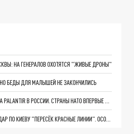
ОСКВЫ: НА ГЕНЕРАЛОВ ОХОТЯТСЯ "ЖИВЫЕ ДРОНЫ"
. НО БЕДЫ ДЛЯ МАЛЫШЕЙ НЕ ЗАКОНЧИЛИСЬ
"ОЧЕНЬ ПЛОХИЕ НОВОСТИ": БОЛЬШАЯ ОШИБКА PALANTIR В РОССИИ. СТРАНЫ НАТО ВПЕРВЫЕ ЗА СВО ОСТАНОВИЛИ ПОСТАВКИ ОРУЖИЯ. ВСУ ТЕРЯЮТ ПРИГРАНИЧЬЕ?
"ТЕРПЕНИЕ ПУТИНА ЛОПНУЛО". РЕКОРДНЫЙ УДАР ПО КИЕВУ "ПЕРЕСЁК КРАСНЫЕ ЛИНИИ". ОСОБЫЕ СПЕЦЫ КНДР НА ЛБС? ТАЙНЫЕ ПЕРЕГОВОРЫ ЕВРОПЫ И МОСКВЫ