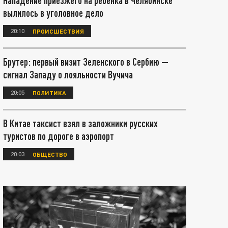
Нападение приезжего на ребенка в Челябинске
вылилось в уголовное дело
20:10
ПРОИСШЕСТВИЯ
Брутер: первый визит Зеленского в Сербию —
сигнал Западу о лояльности Вучича
20:05
ПОЛИТИКА
В Китае таксист взял в заложники русских
туристов по дороге в аэропорт
20:03
ОБЩЕСТВО