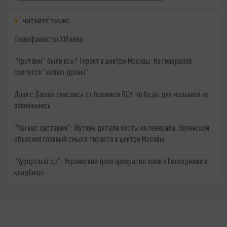
ЧИТАЙТЕ ТАКЖЕ:
Технофашисты XXI века
"Кротами" были все? Теракт в центре Москвы: На генералов
охотятся "живые дроны"
Даня с Дашей спаслись от боевиков ВСУ. Но беды для малышей не
закончились
"Мы вас заставим": Жуткие детали охоты на генерала. Зеленский
объяснил главный смысл теракта в центре Москвы
"Курортный ад": Украинский дрон превратил пляж в Геленджике в
кладбище