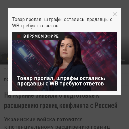
Товар пропал, штрафы остались: продавцы с
WB требуют ответов
В ПРЯМОМ ЭФИРЕ:
АРМИЯ
РЕАКЦИЯ
MIHIR MELWANI/KEYSTONE PRESS AGENCY/GLOBALLOOKPRESS
27 НОЯБРЯ 07:58
ПОДПИШИТЕСЬ:
На Украине заявили о подготовке к
расширению границ конфликта с Россией
Украинские войска готовятся
к потенциальному расширению границ