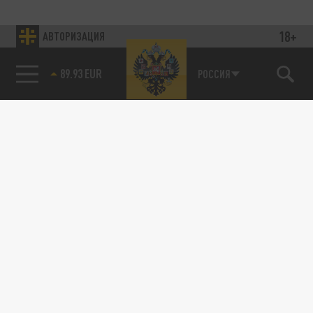
18+
АВТОРИЗАЦИЯ
89.93 EUR
РОССИЯ