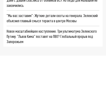
Даня с Дашей спаслись от боевиков ВСУ. Но беды для малышей не
закончились
"Мы вас заставим": Жуткие детали охоты на генерала. Зеленский
объяснил главный смысл теракта в центре Москвы
Новое масштабнейшее наступление. Три ультиматума Зеленского
Путину. "Львов Кима" поставят на ПВО? Глобальный прорыв под
Запорожьем