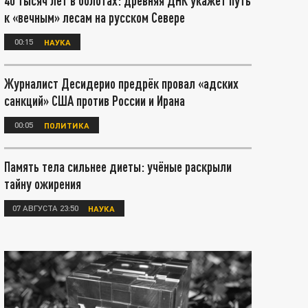
40 тысяч лет в болотах: древняя ДНК укажет путь
к «вечным» лесам на русском Севере
00:15
НАУКА
Журналист Десидерио предрёк провал «адских
санкций» США против России и Ирана
00:05
ПОЛИТИКА
Память тела сильнее диеты: учёные раскрыли
тайну ожирения
07 АВГУСТА 23:50
НАУКА