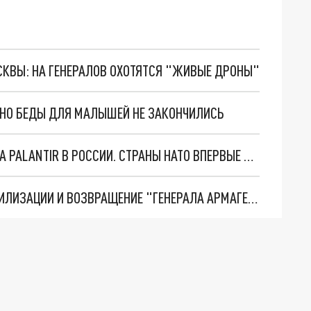
ОСКВЫ: НА ГЕНЕРАЛОВ ОХОТЯТСЯ "ЖИВЫЕ ДРОНЫ"
. НО БЕДЫ ДЛЯ МАЛЫШЕЙ НЕ ЗАКОНЧИЛИСЬ
"ОЧЕНЬ ПЛОХИЕ НОВОСТИ": БОЛЬШАЯ ОШИБКА PALANTIR В РОССИИ. СТРАНЫ НАТО ВПЕРВЫЕ ЗА СВО ОСТАНОВИЛИ ПОСТАВКИ ОРУЖИЯ. ВСУ ТЕРЯЮТ ПРИГРАНИЧЬЕ?
ТРИ ГЛАВНЫХ ИНСАЙДА ОБ СВО. ОТМЕНА МОБИЛИЗАЦИИ И ВОЗВРАЩЕНИЕ "ГЕНЕРАЛА АРМАГЕДДОНА"? ОТЛИЧНЫЕ НОВОСТИ, КОТОРЫЕ ЖДАЛИ ВСЕ