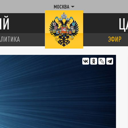
МОСКВА
ИЙ
Ц
АЛИТИКА
ЭФИР