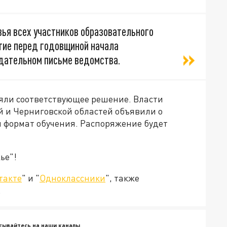
вья всех участников образовательного
ятие перед годовщиной начала
ндательном письме ведомства.
яли соответствующее решение. Власти
й и Черниговской областей объявили о
 формат обучения. Распоряжение будет
ье"!
такте
" и "
Одноклассники
", также
.
сывайтесь на наши каналы