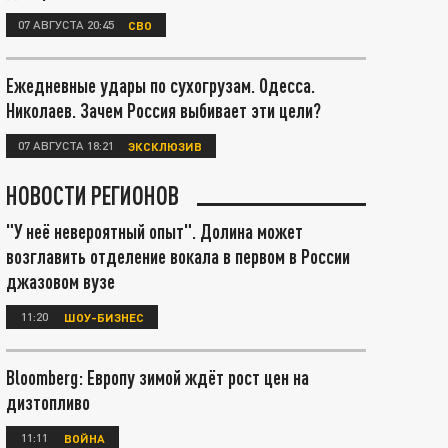
07 АВГУСТА 20:45
СВО
Ежедневные удары по сухогрузам. Одесса.
Николаев. Зачем Россия выбивает эти цели?
07 АВГУСТА 18:21
ЭКСКЛЮЗИВ
НОВОСТИ РЕГИОНОВ
"У неё невероятный опыт". Долина может
возглавить отделение вокала в первом в России
джазовом вузе
11:20
ШОУ-БИЗНЕС
Bloomberg: Европу зимой ждёт рост цен на
дизтопливо
11:11
ВОЙНА