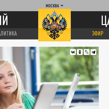
МОСКВА
ИЙ
Ц
АЛИТИКА
ЭФИР