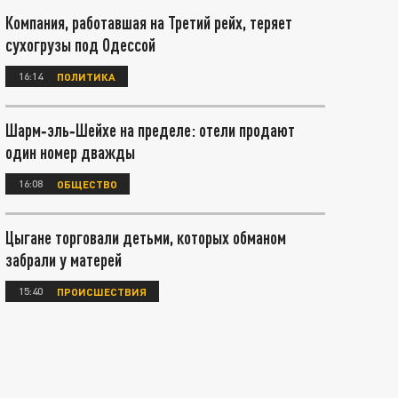
Компания, работавшая на Третий рейх, теряет
сухогрузы под Одессой
16:14
ПОЛИТИКА
Шарм‑эль‑Шейхе на пределе: отели продают
один номер дважды
16:08
ОБЩЕСТВО
Цыгане торговали детьми, которых обманом
забрали у матерей
15:40
ПРОИСШЕСТВИЯ