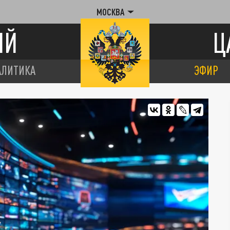
МОСКВА
ИЙ
Ц
АЛИТИКА
ЭФИР