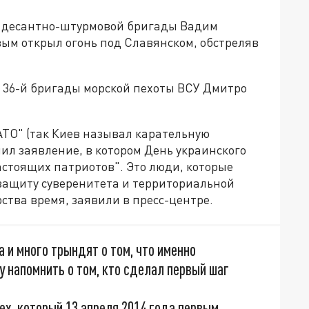
-й десантно-штурмовой бригады Вадим
рвым открыл огонь под Славянском, обстреляв
р 36-й бригады морской пехоты ВСУ Дмитро
АТО" (так Киев называл карательную
нил заявление, в котором День украинского
стоящих патриотов". Это люди, которые
а защиту суверенитета и территориальной
рства время, заявили в пресс-центре.
и много трындят о том, что именно
у напомнить о том, кто сделал первый шаг
ех, который 13 апреля 2014 года первым