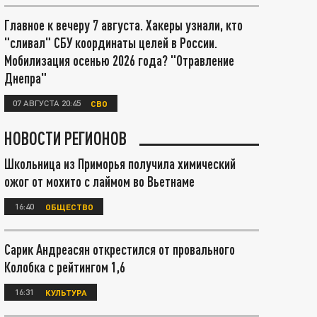
Главное к вечеру 7 августа. Хакеры узнали, кто
"сливал" СБУ координаты целей в России.
Мобилизация осенью 2026 года? "Отравление
Днепра"
07 АВГУСТА 20:45
СВО
НОВОСТИ РЕГИОНОВ
Школьница из Приморья получила химический
ожог от мохито с лаймом во Вьетнаме
16:40
ОБЩЕСТВО
Сарик Андреасян открестился от провального
Колобка с рейтингом 1,6
16:31
КУЛЬТУРА