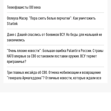
Технофашисты XXI века
Оплеуха Маску. "Пора снять белые перчатки": Как уничтожить
Starlink
Даня с Дашей спаслись от боевиков ВСУ. Но беды для малышей не
закончились
"Очень плохие новости": Большая ошибка Palantir в России. Страны
НАТО впервые за СВО остановили поставки оружия. ВСУ теряют
приграничье?
Три главных инсайда об СВО. Отмена мобилизации и возвращение
"генерала Армагеддона"? Отличные новости, которые ждали все