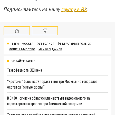
Подписывайтесь на нашу
группу в ВК
.
ТЕГИ:
МОСКВА
ФУТБОЛИСТ
ФЕДЕРАЛЬНЫЙ РОЗЫСК
МОШЕННИЧЕСТВО
МАХАЧ ГАДЖИЕВ
ЧИТАЙТЕ ТАКЖЕ:
Технофашисты XXI века
"Кротами" были все? Теракт в центре Москвы: На генералов
охотятся "живые дроны"
В СИЗО Ногинска обнаружили мертвым задержанного за
наркоторговлю проректора Таможенной академии
Тепловоз снес автобус с пассажирами у железнодорожной