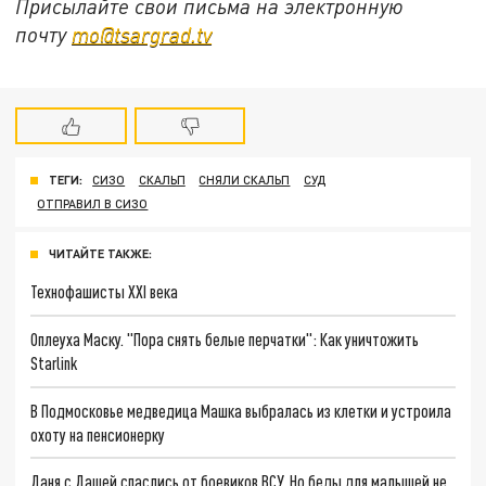
Присылайте свои письма на электронную
почту
mo@tsargrad.tv
ТЕГИ:
СИЗО
СКАЛЬП
СНЯЛИ СКАЛЬП
СУД
ОТПРАВИЛ В СИЗО
ЧИТАЙТЕ ТАКЖЕ:
Технофашисты XXI века
Оплеуха Маску. "Пора снять белые перчатки": Как уничтожить
Starlink
В Подмосковье медведица Машка выбралась из клетки и устроила
охоту на пенсионерку
Даня с Дашей спаслись от боевиков ВСУ. Но беды для малышей не