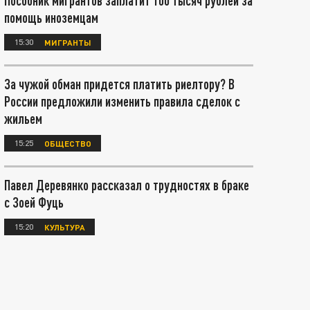
Пособник мигрантов заплатит 100 тысяч рублей за
помощь иноземцам
15:30
МИГРАНТЫ
За чужой обман придется платить риелтору? В
России предложили изменить правила сделок с
жильем
15:25
ОБЩЕСТВО
Павел Деревянко рассказал о трудностях в браке
с Зоей Фуць
15:20
КУЛЬТУРА