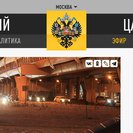
МОСКВА
ИЙ
Ц
АЛИТИКА
ЭФИР