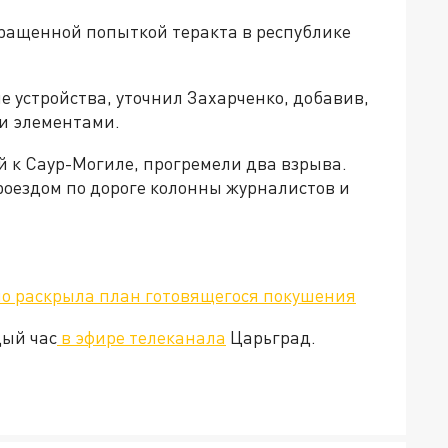
вращенной попыткой теракта в республике
устройства, уточнил Захарченко, добавив,
и элементами.
ей к Саур-Могиле, прогремели два взрыва.
оездом по дороге колонны журналистов и
но раскрыла план готовящегося покушения
дый час
в эфире телеканала
Царьград.