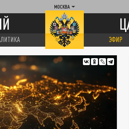
МОСКВА
ИЙ
Ц
АЛИТИКА
ЭФИР