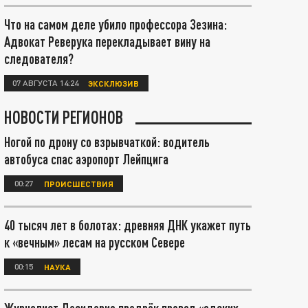
Что на самом деле убило профессора Зезина:
Адвокат Реверука перекладывает вину на
следователя?
07 АВГУСТА 14:24
ЭКСКЛЮЗИВ
НОВОСТИ РЕГИОНОВ
Ногой по дрону со взрывчаткой: водитель
автобуса спас аэропорт Лейпцига
00:27
ПРОИСШЕСТВИЯ
40 тысяч лет в болотах: древняя ДНК укажет путь
к «вечным» лесам на русском Севере
00:15
НАУКА