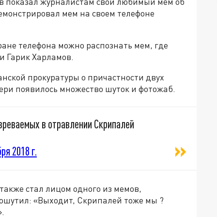
в показал журналистам свой любимый мем об
емонстрировал мем на своем телефоне
ране телефона можно распознать мем, где
и Гарик Харламов.
анской прокуратуры о причастности двух
ери появилось множество шуток и фотожаб.
зреваемых в отравлении Скрипалей
ря 2018 г.
также стал лицом одного из мемов,
пошутил: «Выходит, Скрипалей тоже мы ?
».