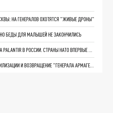
ОСКВЫ: НА ГЕНЕРАЛОВ ОХОТЯТСЯ "ЖИВЫЕ ДРОНЫ"
. НО БЕДЫ ДЛЯ МАЛЫШЕЙ НЕ ЗАКОНЧИЛИСЬ
"ОЧЕНЬ ПЛОХИЕ НОВОСТИ": БОЛЬШАЯ ОШИБКА PALANTIR В РОССИИ. СТРАНЫ НАТО ВПЕРВЫЕ ЗА СВО ОСТАНОВИЛИ ПОСТАВКИ ОРУЖИЯ. ВСУ ТЕРЯЮТ ПРИГРАНИЧЬЕ?
ТРИ ГЛАВНЫХ ИНСАЙДА ОБ СВО. ОТМЕНА МОБИЛИЗАЦИИ И ВОЗВРАЩЕНИЕ "ГЕНЕРАЛА АРМАГЕДДОНА"? ОТЛИЧНЫЕ НОВОСТИ, КОТОРЫЕ ЖДАЛИ ВСЕ