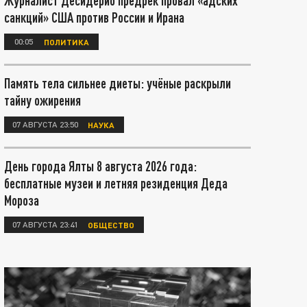
Журналист Десидерио предрёк провал «адских
санкций» США против России и Ирана
00:05
ПОЛИТИКА
Память тела сильнее диеты: учёные раскрыли
тайну ожирения
07 АВГУСТА 23:50
НАУКА
День города Ялты 8 августа 2026 года:
бесплатные музеи и летняя резиденция Деда
Мороза
07 АВГУСТА 23:41
ОБЩЕСТВО