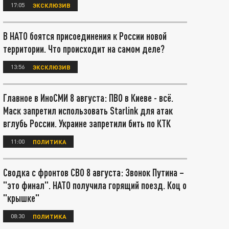
17:05
ЭКСКЛЮЗИВ
В НАТО боятся присоединения к России новой
территории. Что происходит на самом деле?
13:56
ЭКСКЛЮЗИВ
Главное в ИноСМИ 8 августа: ПВО в Киеве - всё.
Маск запретил использовать Starlink для атак
вглубь России. Украине запретили бить по КТК
11:00
ПОЛИТИКА
Сводка с фронтов СВО 8 августа: Звонок Путина –
"это финал". НАТО получила горящий поезд. Коц о
"крышке"
08:30
ПОЛИТИКА