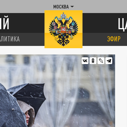
МОСКВА
ИЙ
Ц
АЛИТИКА
ЭФИР