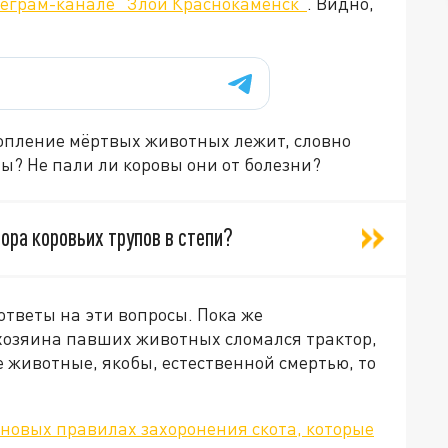
леграм-канале "Злой Краснокаменск"
. Видно,
копление мёртвых животных лежит, словно
ны? Не пали ли коровы они от болезни?
гора коровьих трупов в степи?
тветы на эти вопросы. Пока же
 хозяина павших животных сломался трактор,
е животные, якобы, естественной смертью, то
 новых правилах захоронения скота, которые