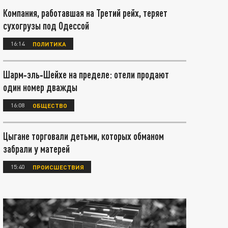
Компания, работавшая на Третий рейх, теряет
сухогрузы под Одессой
16:14
ПОЛИТИКА
Шарм‑эль‑Шейхе на пределе: отели продают
один номер дважды
16:08
ОБЩЕСТВО
Цыгане торговали детьми, которых обманом
забрали у матерей
15:40
ПРОИСШЕСТВИЯ