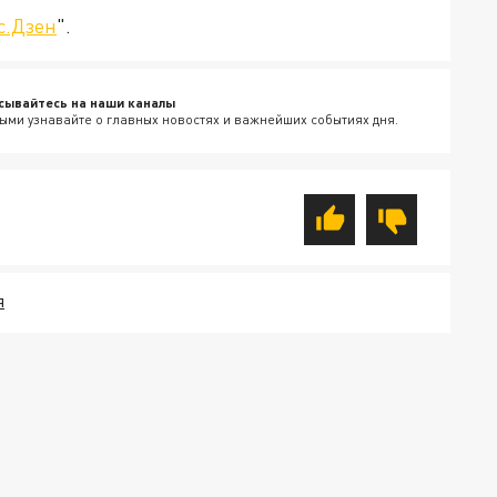
с.Дзен
".
сывайтесь на наши каналы
ыми узнавайте о главных новостях и важнейших событиях дня.
Я