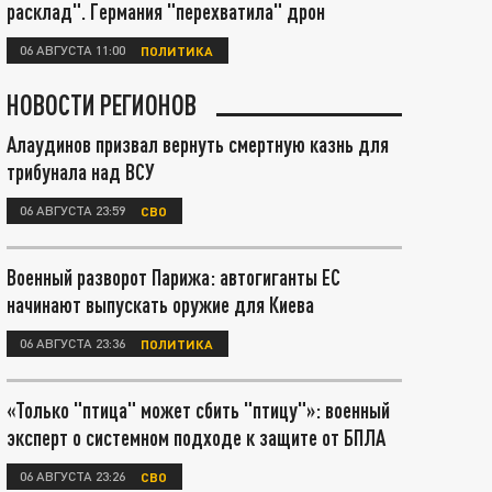
расклад". Германия "перехватила" дрон
06 АВГУСТА 11:00
ПОЛИТИКА
НОВОСТИ РЕГИОНОВ
Алаудинов призвал вернуть смертную казнь для
трибунала над ВСУ
06 АВГУСТА 23:59
СВО
Военный разворот Парижа: автогиганты ЕС
начинают выпускать оружие для Киева
06 АВГУСТА 23:36
ПОЛИТИКА
«Только "птица" может сбить "птицу"»: военный
эксперт о системном подходе к защите от БПЛА
06 АВГУСТА 23:26
СВО