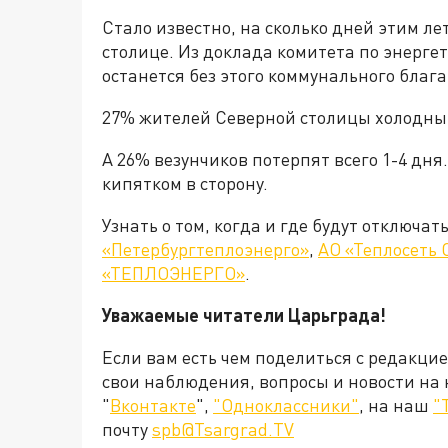
Стало известно, на сколько дней этим ле
столице. Из доклада комитета по энергет
останется без этого коммунального благ
27% жителей Северной столицы холодный
А 26% везунчиков потерпят всего 1-4 дня
кипятком в сторону.
Узнать о том, когда и где будут отключат
«Петербургтеплоэнерго»
,
АО «Теплосеть 
«ТЕПЛОЭНЕРГО»
.
Уважаемые читатели Царьграда!
Если вам есть чем поделиться с редакци
свои наблюдения, вопросы и новости на
"
Вконтакте
",
"Одноклассники"
, на наш
"
почту
spb@Tsargrad.TV