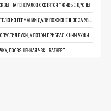
ОСКВЫ: НА ГЕНЕРАЛОВ ОХОТЯТСЯ "ЖИВЫЕ ДРОНЫ"
СПУСТЯ ГОД НАПРЯЖЁННЫХ СУДОВ РАСЧЛЕНИТЕЛЮ ИЗ ГЕРМАНИИ ДАЛИ ПОЖИЗНЕННОЕ ЗА УБИЙСТВО ПЕТЕРБУРЖЕНКИ
В ПЕТЕРБУРГЕ ТАКСИСТ-МИГРАНТ СНАЧАЛА РАСПУСТИЛ РУКИ, А ПОТОМ ПРИБРАЛ К НИМ ЧУЖИЕ НАУШНИКИ
ЧКА, ПОСВЯЩЕННАЯ ЧВК "ВАГНЕР"