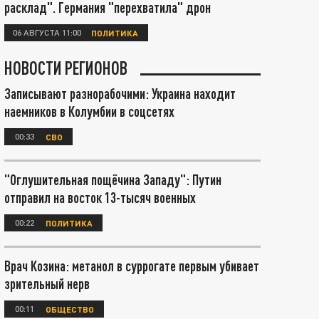
расклад". Германия "перехватила" дрон
06 АВГУСТА 11:00
ПОЛИТИКА
НОВОСТИ РЕГИОНОВ
Записывают разнорабочими: Украина находит
наемников в Колумбии в соцсетях
00:33
СВО
"Оглушительная пощёчина Западу": Путин
отправил на восток 13-тысяч военных
00:22
ПОЛИТИКА
Врач Козина: метанол в суррогате первым убивает
зрительный нерв
00:11
ОБЩЕСТВО