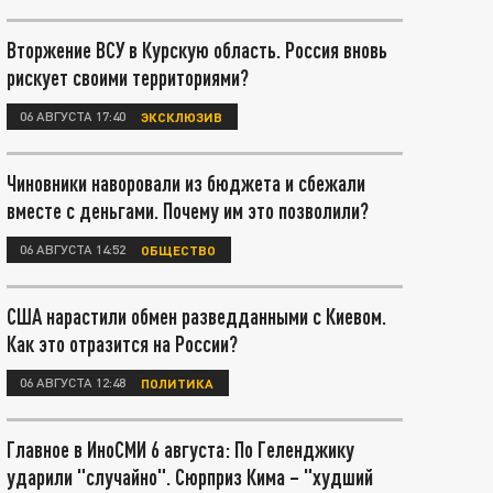
Вторжение ВСУ в Курскую область. Россия вновь
рискует своими территориями?
06 АВГУСТА 17:40
ЭКСКЛЮЗИВ
Чиновники наворовали из бюджета и сбежали
вместе с деньгами. Почему им это позволили?
06 АВГУСТА 14:52
ОБЩЕСТВО
США нарастили обмен разведданными с Киевом.
Как это отразится на России?
06 АВГУСТА 12:48
ПОЛИТИКА
Главное в ИноСМИ 6 августа: По Геленджику
ударили "случайно". Сюрприз Кима – "худший