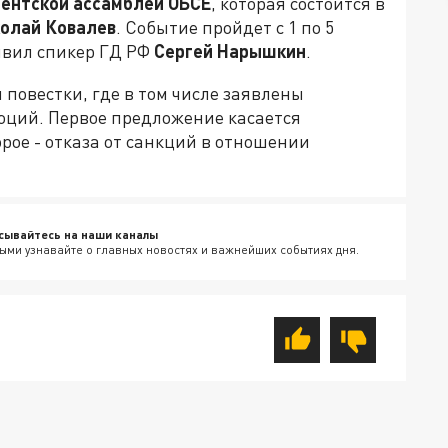
ентской ассамблеи ОБСЕ
, которая состоится в
олай Ковалев
. Событие пройдет с 1 по 5
явил спикер ГД РФ
Сергей Нарышкин
.
 повестки, где в том числе заявлены
юций. Первое предложение касается
рое - отказа от санкций в отношении
сывайтесь на наши каналы
ыми узнавайте о главных новостях и важнейших событиях дня.