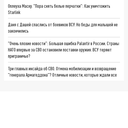
Оплеуха Маску. "Пора снять белые перчатки": Как уничтожить
Starlink
Даня с Дашей спаслись от боевиков ВСУ. Но беды для малышей не
закончились
"Очень плохие новости": Большая ошибка Palantir в России. Страны
НАТО впервые за СВО остановили поставки оружия. ВСУ теряют
приграничье?
Три главных инсайда об СВО. Отмена мобилизации и возвращение
"генерала Армагеддона"? Отличные новости, которые ждали все