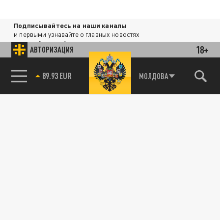
Подписывайтесь на наши каналы
и первыми узнавайте о главных новостях
и важнейших событиях дня.
18+
АВТОРИЗАЦИЯ
89.93 EUR
ДЗЕН
ТЕЛЕГРАМ
МОЛДОВА
85.64 BRENT
ПОДЕЛИТЬСЯ В СОЦСЕТЯХ: