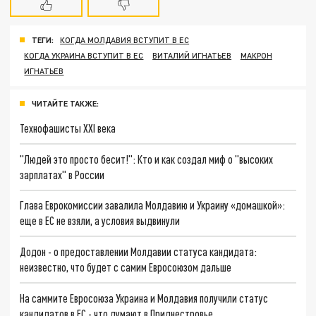
ТЕГИ:
КОГДА МОЛДАВИЯ ВСТУПИТ В ЕС
КОГДА УКРАИНА ВСТУПИТ В ЕС
ВИТАЛИЙ ИГНАТЬЕВ
МАКРОН
ИГНАТЬЕВ
ЧИТАЙТЕ ТАКЖЕ:
Технофашисты XXI века
"Людей это просто бесит!": Кто и как создал миф о "высоких
зарплатах" в России
Глава Еврокомиссии завалила Молдавию и Украину «домашкой»:
еще в ЕС не взяли, а условия выдвинули
Додон - о предоставлении Молдавии статуса кандидата:
неизвестно, что будет с самим Евросоюзом дальше
На саммите Евросоюза Украина и Молдавия получили статус
кандидатов в ЕС - что думают в Приднестровье