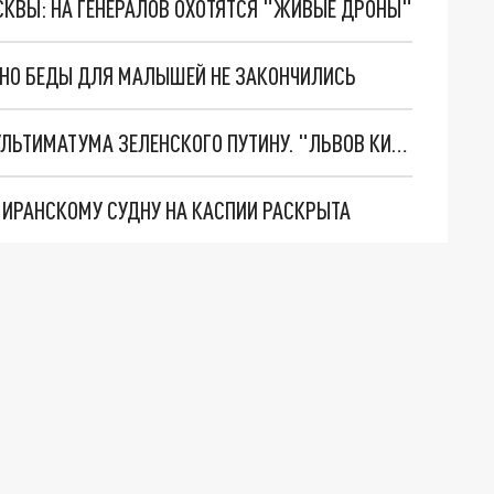
ОСКВЫ: НА ГЕНЕРАЛОВ ОХОТЯТСЯ "ЖИВЫЕ ДРОНЫ"
. НО БЕДЫ ДЛЯ МАЛЫШЕЙ НЕ ЗАКОНЧИЛИСЬ
НОВОЕ МАСШТАБНЕЙШЕЕ НАСТУПЛЕНИЕ. ТРИ УЛЬТИМАТУМА ЗЕЛЕНСКОГО ПУТИНУ. "ЛЬВОВ КИМА" ПОСТАВЯТ НА ПВО? ГЛОБАЛЬНЫЙ ПРОРЫВ ПОД ЗАПОРОЖЬЕМ
О ИРАНСКОМУ СУДНУ НА КАСПИИ РАСКРЫТА