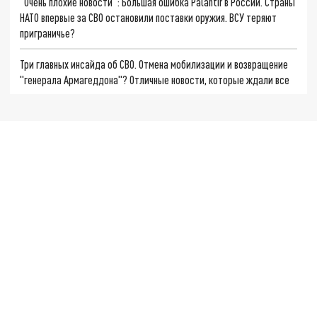
"Очень плохие новости": Большая ошибка Palantir в России. Страны
НАТО впервые за СВО остановили поставки оружия. ВСУ теряют
приграничье?
Три главных инсайда об СВО. Отмена мобилизации и возвращение
"генерала Армагеддона"? Отличные новости, которые ждали все