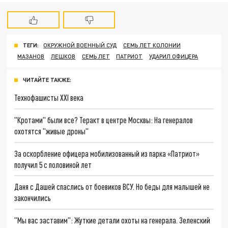
ТЕГИ:
ОКРУЖНОЙ ВОЕННЫЙ СУД
СЕМЬ ЛЕТ КОЛОНИИ
МАЗАНОВ
ЛЕШКОВ
СЕМЬ ЛЕТ
ПАТРИОТ
УДАРИЛ ОФИЦЕРА
ЧИТАЙТЕ ТАКЖЕ:
Технофашисты XXI века
"Кротами" были все? Теракт в центре Москвы: На генералов
охотятся "живые дроны"
За оскорбление офицера мобилизованный из парка «Патриот»
получил 5 с половиной лет
Даня с Дашей спаслись от боевиков ВСУ. Но беды для малышей не
закончились
"Мы вас заставим": Жуткие детали охоты на генерала. Зеленский