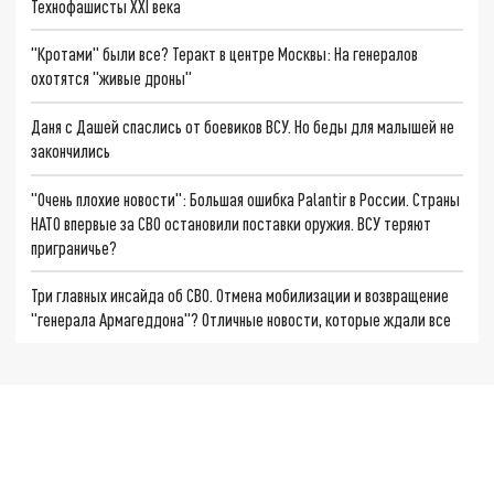
Технофашисты XXI века
"Кротами" были все? Теракт в центре Москвы: На генералов
охотятся "живые дроны"
Даня с Дашей спаслись от боевиков ВСУ. Но беды для малышей не
закончились
"Очень плохие новости": Большая ошибка Palantir в России. Страны
НАТО впервые за СВО остановили поставки оружия. ВСУ теряют
приграничье?
Три главных инсайда об СВО. Отмена мобилизации и возвращение
"генерала Армагеддона"? Отличные новости, которые ждали все