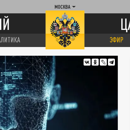
МОСКВА
ИЙ
Ц
АЛИТИКА
ЭФИР