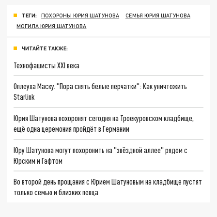
ТЕГИ:
ПОХОРОНЫ ЮРИЯ ШАТУНОВА
СЕМЬЯ ЮРИЯ ШАТУНОВА
МОГИЛА ЮРИЯ ШАТУНОВА
ЧИТАЙТЕ ТАКЖЕ:
Технофашисты XXI века
Оплеуха Маску. "Пора снять белые перчатки": Как уничтожить
Starlink
Юрия Шатунова похоронят сегодня на Троекуровском кладбище,
ещё одна церемония пройдёт в Германии
Юру Шатунова могут похоронить на "звёздной аллее" рядом с
Юрским и Гафтом
Во второй день прощания с Юрием Шатуновым на кладбище пустят
только семью и близких певца