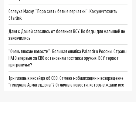
Оплеуха Маску. "Пора снять белые перчатки": Как уничтожить
Starlink
Даня с Дашей спаслись от боевиков ВСУ. Но беды для малышей не
закончились
"Очень плохие новости": Большая ошибка Palantir в России. Страны
НАТО впервые за СВО остановили поставки оружия. ВСУ теряют
приграничье?
Три главных инсайда об СВО. Отмена мобилизации и возвращение
"генерала Армагеддона"? Отличные новости, которые ждали все